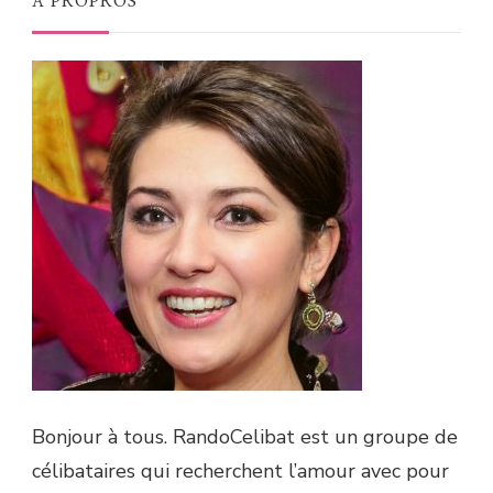
A PROPROS
Bonjour à tous. RandoCelibat est un groupe de
célibataires qui recherchent l’amour avec pour