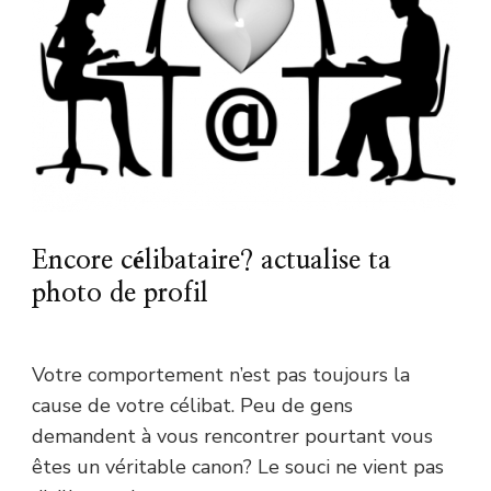
Encore célibataire? actualise ta
photo de profil
Votre comportement n’est pas toujours la
cause de votre célibat. Peu de gens
demandent à vous rencontrer pourtant vous
êtes un véritable canon? Le souci ne vient pas