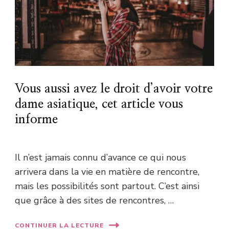
Vous aussi avez le droit d’avoir votre
dame asiatique, cet article vous
informe
Il n’est jamais connu d’avance ce qui nous
arrivera dans la vie en matière de rencontre,
mais les possibilités sont partout. C’est ainsi
que grâce à des sites de rencontres, …
CONTINUER LA LECTURE