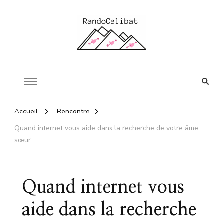
Le blog en quête de l'amour
Randocelibat
Accueil
Rencontre
Quand internet vous aide dans la recherche de votre âme
sœur
Quand internet vous
aide dans la recherche