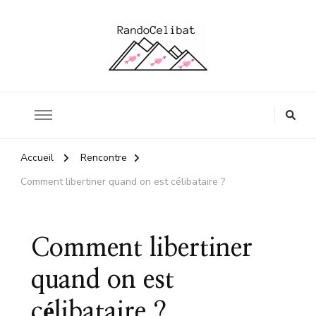
Le blog en quête de l'amour
Randocelibat
Accueil
Rencontre
Comment libertiner quand on est célibataire ?
Comment libertiner
quand on est
célibataire ?