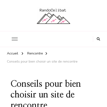
Le blog en quête de l'amour
Randocelibat
Accueil
Rencontre
Conseils pour bien choisir un site de rencontre
Conseils pour bien
choisir un site de
rencontre